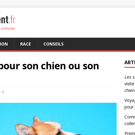
ION
RACE
CONSEILS
 pour son chien ou son
ART
Les s
visit
chien
0
Voyag
pour 
Comme
colle
Premi