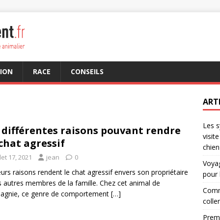
ION
RACE
CONSEILS
ART
Les s
 différentes raisons pouvant rendre
visit
chat agressif
chien
llet 17, 2021
jean
0
Voyag
eurs raisons rendent le chat agressif envers son propriétaire
pour 
s autres membres de la famille. Chez cet animal de
Comme
agnie, ce genre de comportement
[…]
colle
Premi