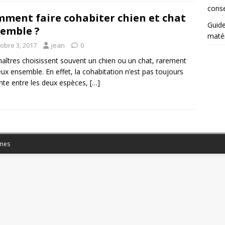
conse
ment faire cohabiter chien et chat
Guide
emble ?
matér
tobre 3, 2017
jean
0
aîtres choisissent souvent un chien ou un chat, rarement
eux ensemble. En effet, la cohabitation n’est pas toujours
nte entre les deux espèces,
[…]
mes