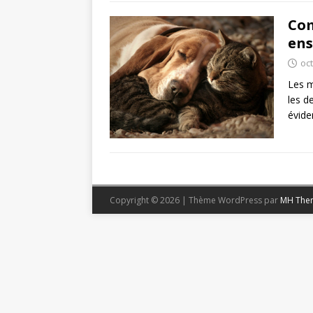
Com
ens
oc
Les m
les d
évide
Copyright © 2026 | Thème WordPress par
MH The