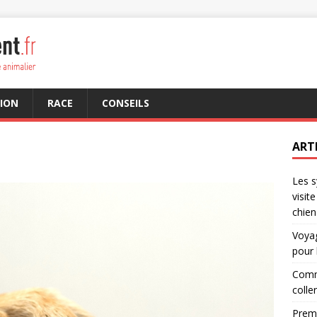
ION
RACE
CONSEILS
ART
Les s
visit
chien
Voyag
pour 
Comme
colle
Premi