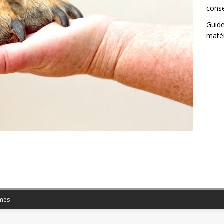
conse
Guide
matér
mes