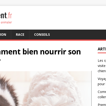
ION
RACE
CONSEILS
mment bien nourrir son
ART
?
Les s
visit
chien
Voyag
pour 
Comme
colle
Premi