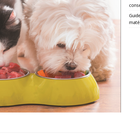
conse
Guide
matér