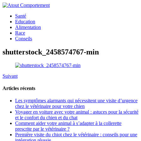
Santé
Education
Alimentation
Race
Conseils
shutterstock_2458574767-min
Suivant
Articles récents
Les symptômes alarmants qui nécessitent une visite d’urgence
chez le vétérinaire pour votre chien
Voyager en voiture avec votre animal : astuces pour la sécurité
et le confort du chien et du chat
Comment aider votre animal à s’adapter à la collerette
prescrite par le vétérinaire ?
Première visite du chiot chez le vétérinaire : conseils pour une
intégration réussie