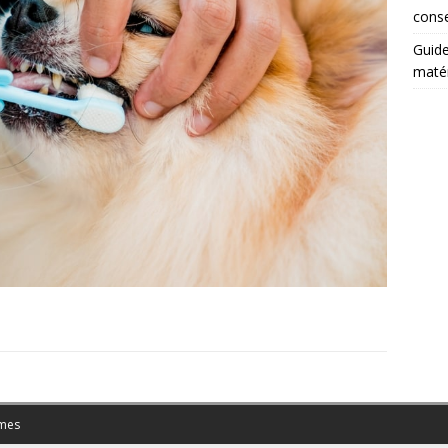
conse
Guide
matér
mes