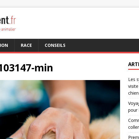
ION
RACE
CONSEILS
103147-min
ART
Les s
visit
chien
Voyag
pour 
Comme
colle
Premi